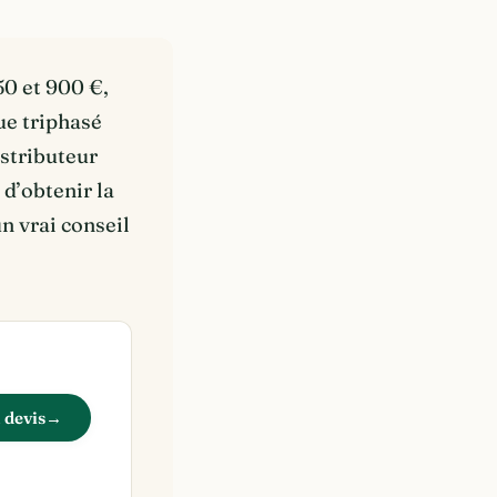
0 et 900 €,
ue triphasé
istributeur
 d’obtenir la
n vrai conseil
 devis