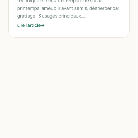
technique et sécurité. Préparer le sol au
printemps, ameublir avant semis, désherber par
grattage : 3 usages principaux.…
Lire l'article