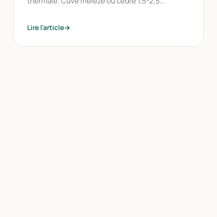
thermale. Cuve mélèze ou cèdre 1,5-2,5…
Lire l'article