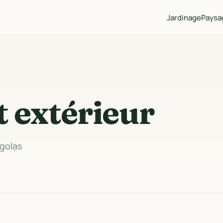
Jardinage
Paysa
t extérieur
rgolas