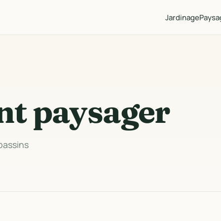
Jardinage
Paysa
t paysager
 bassins