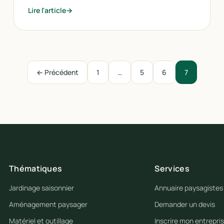
Lire l'article
← Précédent
1
…
5
6
7
Thématiques
Services
Jardinage saisonnier
Annuaire paysagistes
Aménagement paysager
Demander un devis
Matériel et outillage
Inscrire mon entrepri