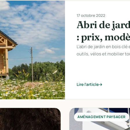
17 octobre 2022
Abri de jar
: prix, modè
L’abri de jardin en bois clé
outils, vélos et mobilier t
Lire l'article
AMÉNAGEMENT PAYSAGER